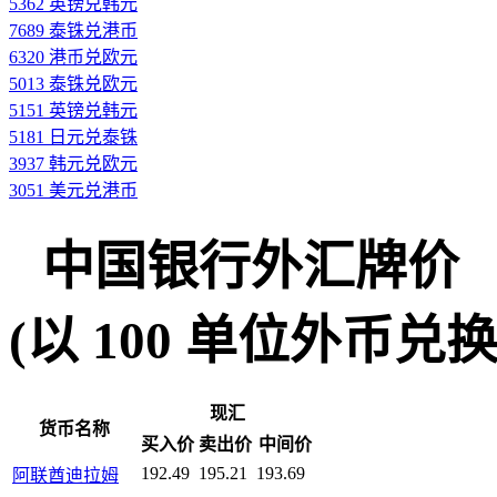
5362 英镑兑韩元
7689 泰铢兑港币
6320 港币兑欧元
5013 泰铢兑欧元
5151 英镑兑韩元
5181 日元兑泰铢
3937 韩元兑欧元
3051 美元兑港币
中国银行外汇牌价
(以 100 单位外币兑换人民
现汇
货币名称
买入价
卖出价
中间价
192.49
195.21
193.69
阿联酋迪拉姆