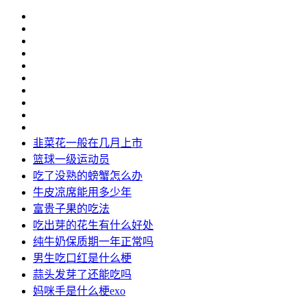
韭菜花一般在几月上市
篮球一级运动员
吃了没熟的螃蟹怎么办
牛皮凉席能用多少年
富贵子果的吃法
吃出芽的花生有什么好处
纯牛奶保质期一年正常吗
男生吃口红是什么梗
蒜头发芽了还能吃吗
妈咪手是什么梗exo