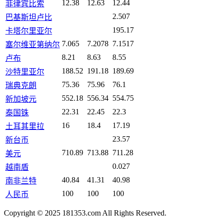
12.38
12.63
12.44
菲律宾比索
2.507
巴基斯坦卢比
195.17
卡塔尔里亚尔
7.065
7.2078
7.1517
塞尔维亚第纳尔
8.21
8.63
8.55
卢布
188.52
191.18
189.69
沙特里亚尔
75.36
75.96
76.1
瑞典克朗
552.18
556.34
554.75
新加坡元
22.31
22.45
22.3
泰国铢
16
18.4
17.19
土耳其里拉
23.57
新台币
710.89
713.88
711.28
美元
0.027
越南盾
40.84
41.31
40.98
南非兰特
100
100
100
人民币
Copyright © 2025 181353.com All Rights Reserved.