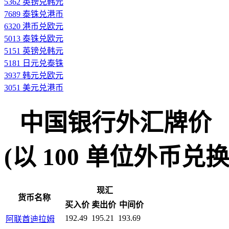
5362 英镑兑韩元
7689 泰铢兑港币
6320 港币兑欧元
5013 泰铢兑欧元
5151 英镑兑韩元
5181 日元兑泰铢
3937 韩元兑欧元
3051 美元兑港币
中国银行外汇牌价
(以 100 单位外币兑换人民
现汇
货币名称
买入价
卖出价
中间价
192.49
195.21
193.69
阿联酋迪拉姆